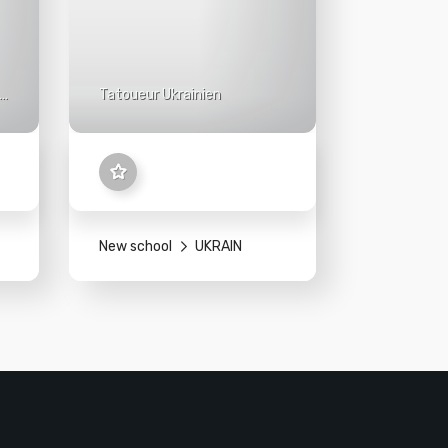
Tatoueur Ukrainien
n
ns
New school
UKRAIN
.