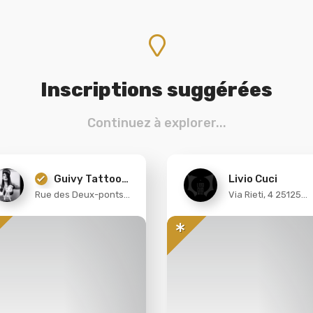
Inscriptions suggérées
Continuez à explorer...
Guivy Tattoo
Livio Cuci
Rue des Deux-ponts
Via Rieti, 4 25125
Genève
19, Geneva,
Brescia (BS)
Switzerland