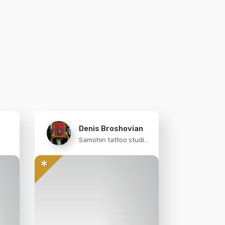
Denis Broshovian
Samohin tattoo studio
Ukraine, Odessa