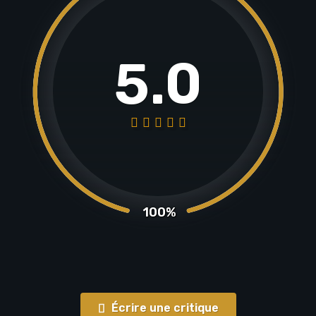
5.0
100%
Écrire une critique