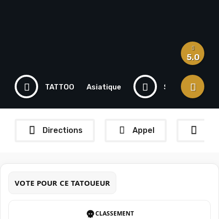
5.0
TATTOO
Asiatique
SUISSE
Directions
Appel
Wha
VOTE POUR CE TATOUEUR
CLASSEMENT