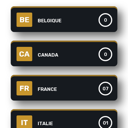
BE
0
BELGIQUE
CA
0
CANADA
FR
07
FRANCE
IT
01
ITALIE