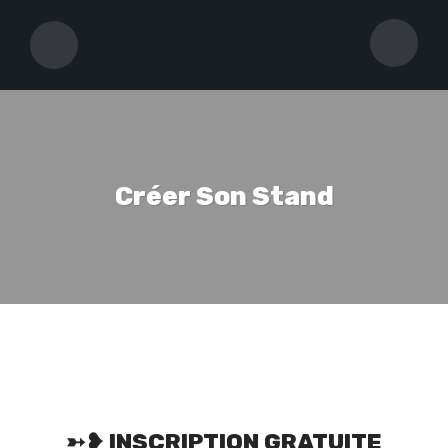
Créer Son Stand
➳❥
INSCRIPTION GRATUITE