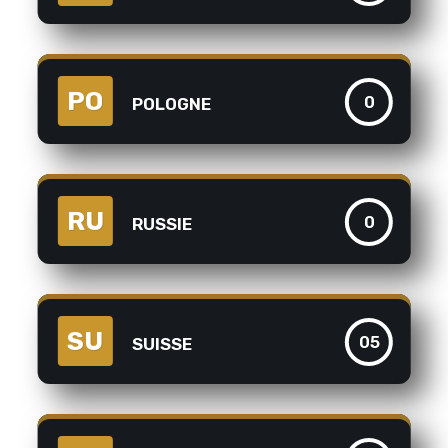
PO
0
POLOGNE
RU
0
RUSSIE
SU
05
SUISSE