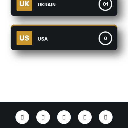
UK
01
UKRAIN
US
0
USA