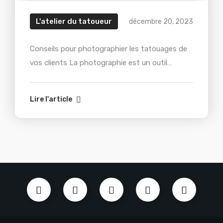
L'atelier du tatoueur
décembre 20, 2023
Conseils pour photographier les tatouages de
vos clients La photographie est un outil
indispensable pour tout tatoueur qui souhaite
promouvoir son travail sur son site web ou sur
Lire l'article
ses réseaux sociaux. De bons clichés
permettront de