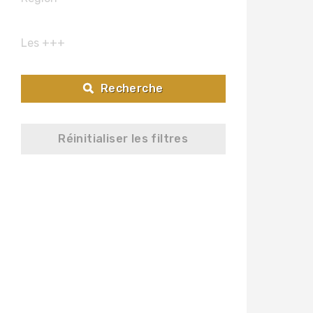
Les +++
Les +++
Il est ouvert?
Recherche
Réinitialiser les filtres