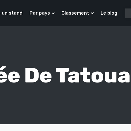
 un stand
Par pays
Classement
Le blog
ée De Tatou