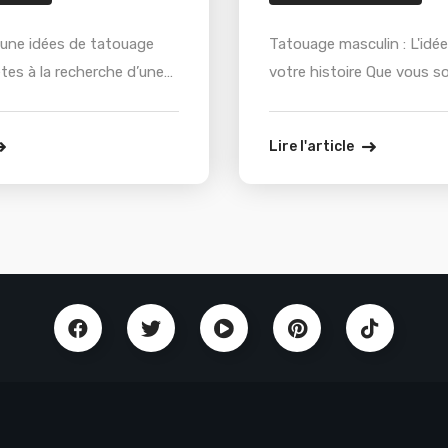
t une idées de tatouage
Tatouage masculin : L'idée
tes à la recherche d’une
votre histoire Que vous s
ge féminin original ? Que
amateur de tatouage hom
otre premiere expérience
testostérone, un explora
Lire l'article
ne série de motifs ?
des symboles culturels, u
ment donner vie à vos
réalisme avec un penchant
portraits ou encore