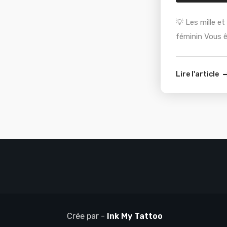
💡 Les mille e
féminin Vous ê
idée de tatoua
ce soit pour v
Lire l'article
ou compléter u
Découvrez com
idées et
Crée par -
Ink My Tattoo