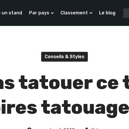
 un stand
Par pays
Classement
Le blog
Conseils & Styles
as tatouer ce 
ires tatouag